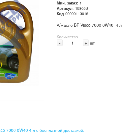
Мин. заказ:
1
Артикул:
15805B
Код
00000113018
А/масло BP Visco 7000 0W40 4 л
Количество
-
+
шт
sco 7000 0W40 4 л с бесплатной доставкой.