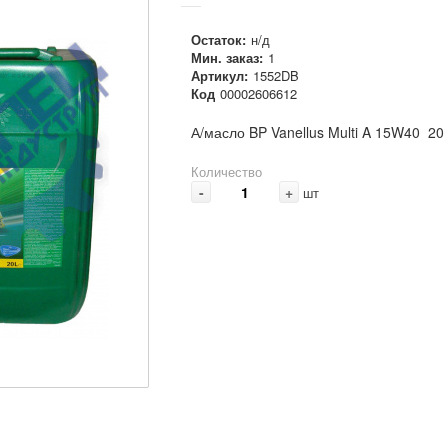
Остаток:
н/д
Мин. заказ:
1
Артикул:
1552DB
Код
00002606612
А/масло BP Vanellus Multi A 15W40 20
Количество
-
+
шт