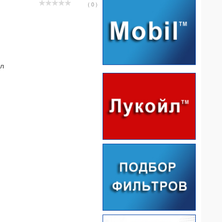
( 0 )
 л